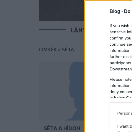
Blog -
Do 
If you wish 
LÁNYOK
FIÚK
T
sensitive in
confirm you
continue se
CÍMKÉK
»
SÉTA
information 
further disc
participants
Downstream 
Please note
information 
deny consent
in below Go
Persona
I want t
SÉTA A HÍDON