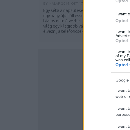
Opted 
BY:
HALAR
2014. OKT 17.
Egy séta a napsütéses Margit hídon egyenlő
I want t
egy nagy újratöltéssel, amit a dugóban ülők
biztos nem élvezhetnek. Ilyenkor nem csak a
Opted 
világ egyik legjobb városi panorámáját lehet
élvezni, a telefoncsekkolás is jó indok lehet...
I want 
Advertis
Opted 
I want t
of my P
was col
Opted 
Google 
I want t
web or d
I want t
purpose
I want 