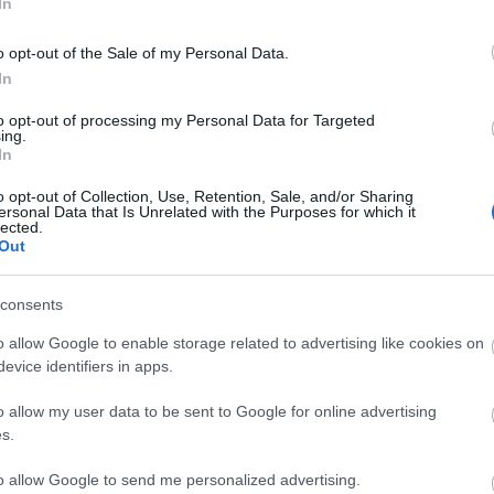
In
BY:
HALAR
2013. MÁR 04.
Tavaszi napsütés a Rómain. A kép
o opt-out of the Sale of my Personal Data.
különlegessége, hogy a vízparton fák is
In
láthatóak. Egyelőre. Ha tetszett a bejegyzés,
nyomj egy lájkot és kövess minket a facebook-
on!
to opt-out of processing my Personal Data for Targeted
ing.
In
...
o opt-out of Collection, Use, Retention, Sale, and/or Sharing
ersonal Data that Is Unrelated with the Purposes for which it
lected.
Out
CYCLE CHIC
T
consents
A bicikli nem egyszerűen közlekedési eszköz,
-
o allow Google to enable storage related to advertising like cookies on
hanem egy igazi stíluselem. Nem kér
evice identifiers in apps.
-
kompromisszumot, nem kell hozzá öltözni,
o allow my user data to be sent to Google for online advertising
hiszen maga öltöztet. És még a városokat is
-
s.
jobbá teszi.
-
to allow Google to send me personalized advertising.