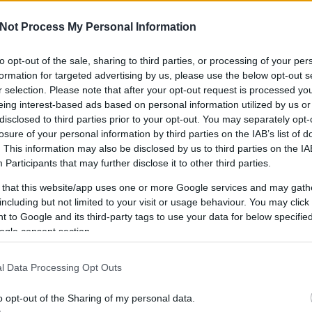
Not Process My Personal Information
to opt-out of the sale, sharing to third parties, or processing of your per
IPPEK
GYEREKKEL
SZOKNYÁBAN
ÖLT
formation for targeted advertising by us, please use the below opt-out s
KÜLDJ FOTÓT
r selection. Please note that after your opt-out request is processed y
eing interest-based ads based on personal information utilized by us or
disclosed to third parties prior to your opt-out. You may separately opt-
losure of your personal information by third parties on the IAB’s list of
. This information may also be disclosed by us to third parties on the
IA
Participants
that may further disclose it to other third parties.
 that this website/app uses one or more Google services and may gath
including but not limited to your visit or usage behaviour. You may click 
 to Google and its third-party tags to use your data for below specifi
ogle consent section.
l Data Processing Opt Outs
o opt-out of the Sharing of my personal data.
RÓMAI PART CYCLE CHIC