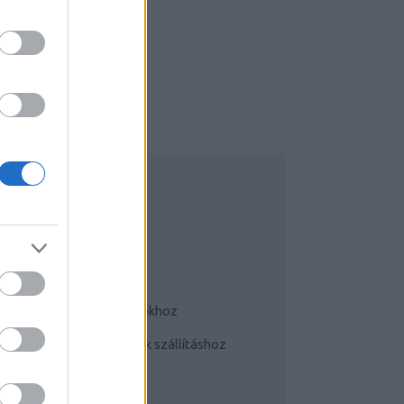
UDATTÁGÍTÓ
Bringás tippek
Kerékpárok a mindennapokhoz
Teherhordó/ cargo bringák szállításhoz
Szoknyában bringával