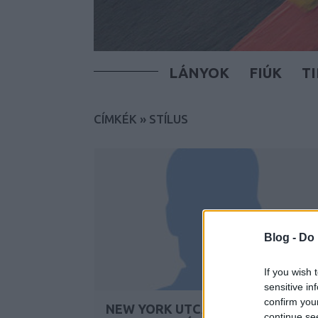
LÁNYOK
FIÚK
T
CÍMKÉK
»
STÍLUS
Blog -
Do 
If you wish 
sensitive in
confirm you
NEW YORK UTCÁIN
continue se