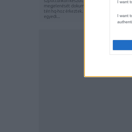
szpottunkon készült képünkön két hölgy
I want t
megjelenését dokumentáltuk, amint a jókai
téri hq-hoz érkeztek. Az öltözet nagyon
I want t
egyedi...
authenti