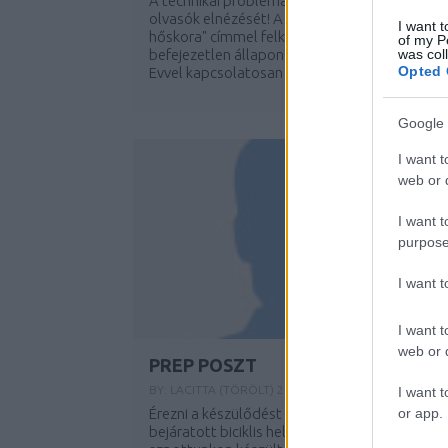
A technikai problémánk miatt kérjük az
olvasók elnézését! A "A női kerékpározás
I want t
hőskora" címmel felkerült bejegyzésünk még
of my P
was col
befejezetlen állapontában került publikálásra
Opted 
Evvel kapcsolatosan már előljáróban...
Google 
I want t
web or d
I want t
purpose
I want 
I want t
web or d
PREP POSZT
BY:
LACITTA (TÖRÖLT)
2009. AUG 29.
I want t
or app.
Érezni a készülődést a városban, főleg a
bejáratott biciklis helyeken. Tegnapi random