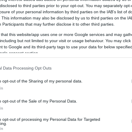
BRINGÁSOKNAK
B
disclosed to third parties prior to your opt-out. You may separately opt-
BY:
PASSION FRUIT
2009. DEC 14.
N
losure of your personal information by third parties on the IAB’s list of
m
Bringadivatot a fa alá!Bár a Cycle Chic
. This information may also be disclosed by us to third parties on the
IA
i
filozófiája, hogy a városi biciklizéshez nincsen
Participants
that may further disclose it to other third parties.
h
feltétlenül szükség különösebb felszerelésre
m
és öltözékre, azért valljuk be, szívesen...
 that this website/app uses one or more Google services and may gath
including but not limited to your visit or usage behaviour. You may click 
 to Google and its third-party tags to use your data for below specifi
ogle consent section.
l Data Processing Opt Outs
o opt-out of the Sharing of my personal data.
In
o opt-out of the Sale of my Personal Data.
In
BICAJOS STÍLUSIKON
to opt-out of processing my Personal Data for Targeted
ing.
BY:
LINDISTYLE
2009. NOV 03.
In