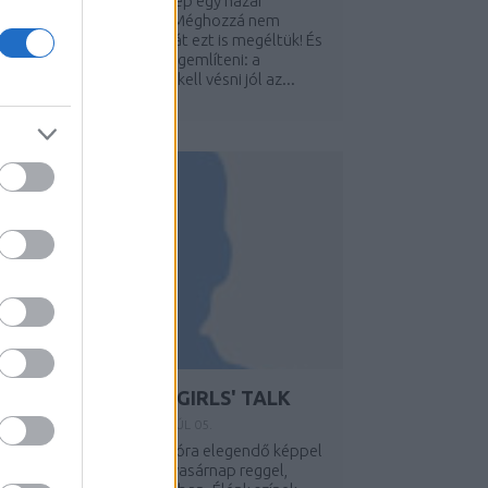
a hiszitek, ha nem; ez a kép egy hazai
tílusmagazin 82. oldala. Méghozzá nem
ásról, mint a BAM-ról. Hát ezt is megéltük! És
ersze nem felejtjük el megemlíteni: a
olnapot (szombatot) be kell vésni jól az...
LÁNYOS BESZÉD // GIRLS' TALK
Y:
LACITTA (TÖRÖLT)
2009. JÚL 05.
ár majdnem egy kollekcióra elegendő képpel
edveskedünk nektek így vasárnap reggel,