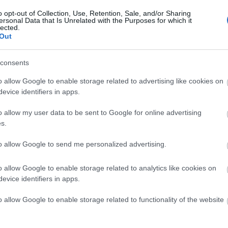
Jó látni, ha egy híres ember a bringát választja
H
az autó helyett, esetünkben Agyness Deyn a
s
o opt-out of Collection, Use, Retention, Sale, and/or Sharing
világ egyik legkeresettebb szupermodelljének
m
ersonal Data that Is Unrelated with the Purposes for which it
lected.
.
bicajos szerkóiból láthatunk néhányat. A
p
Out
stílusikon tavaly első lett a brit Tatler...
h
consents
o allow Google to enable storage related to advertising like cookies on
evice identifiers in apps.
o allow my user data to be sent to Google for online advertising
s.
to allow Google to send me personalized advertising.
o allow Google to enable storage related to analytics like cookies on
evice identifiers in apps.
TŰZOLTÓ LESZEK...
BY:
LACITTA (TÖRÖLT)
2009. JÚL 26.
B
o allow Google to enable storage related to functionality of the website
A napokban jött a hír: Hévízen bizony a biciklis
M
rendőr járja! Namármost a téma aktualitására
k