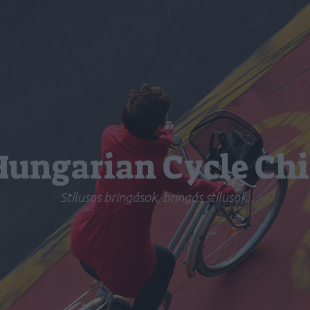
Hungarian Cycle Chi
Stílusos bringások, bringás stílusok.