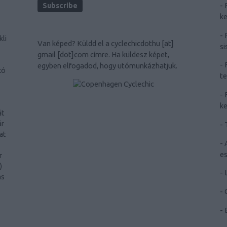
-
ke
-
kli
Van képed? Küldd el a
cyclechicdothu [at]
si
gmail [dot]com
címre. Ha küldesz képet,
-
egyben elfogadod, hogy utómunkázhatjuk.
tó
te
-
ke
át
ár
-
at
-
e
r
)
-
ás
-
-