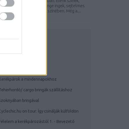
smét duplaposzt formájában. Élénk színek,
zívmelengető napfény, lenge ingek, sejtelmes
uhák a szivárvány minden színében. Még a...
UDATTÁGÍTÓ
Bringás tippek
Kerékpárok a mindennapokhoz
Teherhordó/ cargo bringák szállításhoz
Szoknyában bringával
Cyclechic.hu on tour: Így csinálják külföldön
Félelem a kerékpározástól 1. - Bevezető