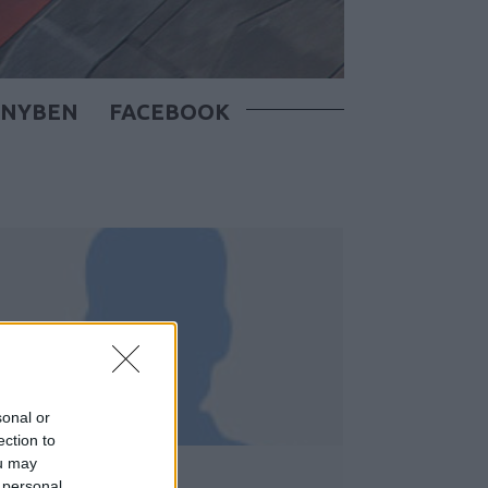
ÖNYBEN
FACEBOOK
sonal or
ection to
ou may
LAPTOPPAL IS?
 personal