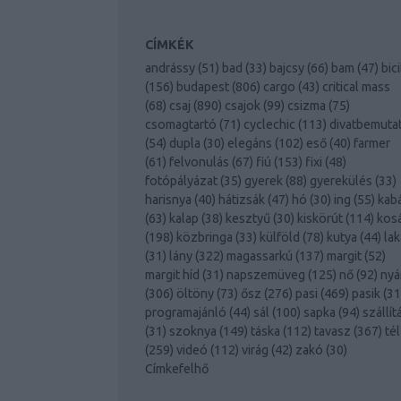
CÍMKÉK
andrássy
(
51
)
bad
(
33
)
bajcsy
(
66
)
bam
(
47
)
bici
(
156
)
budapest
(
806
)
cargo
(
43
)
critical mass
(
68
)
csaj
(
890
)
csajok
(
99
)
csizma
(
75
)
csomagtartó
(
71
)
cyclechic
(
113
)
divatbemuta
(
54
)
dupla
(
30
)
elegáns
(
102
)
eső
(
40
)
farmer
(
61
)
felvonulás
(
67
)
fiú
(
153
)
fixi
(
48
)
fotópályázat
(
35
)
gyerek
(
88
)
gyerekülés
(
33
)
harisnya
(
40
)
hátizsák
(
47
)
hó
(
30
)
ing
(
55
)
kab
(
63
)
kalap
(
38
)
kesztyű
(
30
)
kiskörút
(
114
)
kos
(
198
)
közbringa
(
33
)
külföld
(
78
)
kutya
(
44
)
lak
(
31
)
lány
(
322
)
magassarkú
(
137
)
margit
(
52
)
margit híd
(
31
)
napszemüveg
(
125
)
nő
(
92
)
nyá
(
306
)
öltöny
(
73
)
ősz
(
276
)
pasi
(
469
)
pasik
(
31
programajánló
(
44
)
sál
(
100
)
sapka
(
94
)
szállít
(
31
)
szoknya
(
149
)
táska
(
112
)
tavasz
(
367
)
tél
(
259
)
videó
(
112
)
virág
(
42
)
zakó
(
30
)
Címkefelhő