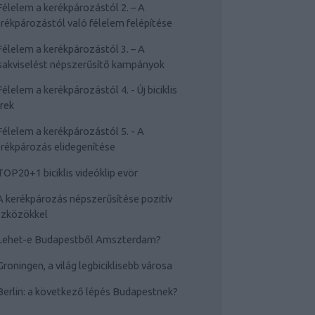
Félelem a kerékpározástól 2. – A
rékpározástól való félelem felépítése
Félelem a kerékpározástól 3. – A
sakviselést népszerűsítő kampányok
Félelem a kerékpározástól 4. - Új biciklis
rek
Félelem a kerékpározástól 5. - A
rékpározás elidegenítése
TOP20+1 biciklis videóklip evör
A kerékpározás népszerűsítése pozitív
szközökkel
Lehet-e Budapestből Amszterdam?
Groningen, a világ legbiciklisebb városa
Berlin: a következő lépés Budapestnek?