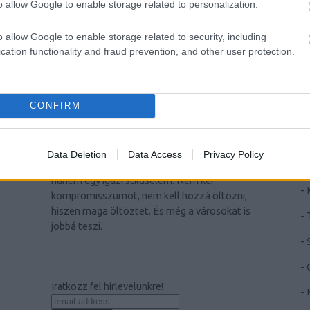
alapozva úgy gondoltuk, lehetne itt egy kép
i
o allow Google to enable storage related to personalization.
arról: vajon milyen lehet az önkéntes biciklis
s
tűzoltó? A kétkerekes tűzoltó paripa...
r
o allow Google to enable storage related to security, including
cation functionality and fraud prevention, and other user protection.
CONFIRM
CYCLE CHIC
T
Data Deletion
Data Access
Privacy Policy
A bicikli nem egyszerűen közlekedési eszköz,
-
hanem egy igazi stíluselem. Nem kér
-
kompromisszumot, nem kell hozzá öltözni,
hiszen maga öltöztet. És még a városokat is
-
jobbá teszi.
-
-
Iratkozz fel hírlevelünkre!
-