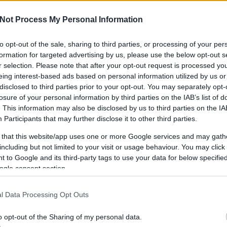
Not Process My Personal Information
to opt-out of the sale, sharing to third parties, or processing of your per
IPPEK
GYEREKKEL
SZOKNYÁBAN
ÖLT
formation for targeted advertising by us, please use the below opt-out s
KÜLDJ FOTÓT
r selection. Please note that after your opt-out request is processed y
eing interest-based ads based on personal information utilized by us or
disclosed to third parties prior to your opt-out. You may separately opt-
losure of your personal information by third parties on the IAB’s list of
. This information may also be disclosed by us to third parties on the
IA
Participants
that may further disclose it to other third parties.
 that this website/app uses one or more Google services and may gath
including but not limited to your visit or usage behaviour. You may click 
 to Google and its third-party tags to use your data for below specifi
ogle consent section.
l Data Processing Opt Outs
o opt-out of the Sharing of my personal data.