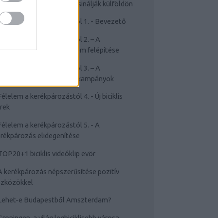
Cyclechic.hu on tour: Így csinálják külföldön
Félelem a kerékpározástól 1. - Bevezető
Félelem a kerékpározástól 2. – A
rékpározástól való félelem felépítése
Félelem a kerékpározástól 3. – A
sakviselést népszerűsítő kampányok
Félelem a kerékpározástól 4. - Új biciklis
rek
Félelem a kerékpározástól 5. - A
rékpározás elidegenítése
TOP20+1 biciklis videóklip evör
A kerékpározás népszerűsítése pozitív
szközökkel
Lehet-e Budapestből Amszterdam?
Groningen, a világ legbiciklisebb városa