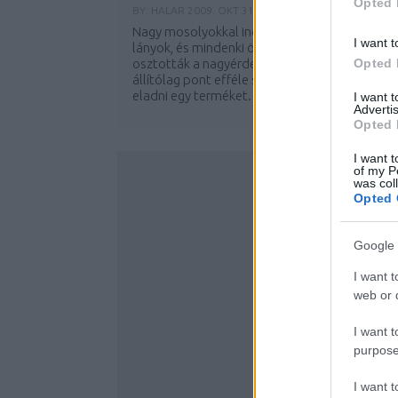
Opted 
BY:
HALAR
2009. OKT 31.
Nagy mosolyokkal indultak el útjukon ezek a
I want t
lányok, és mindenki örömére ezt meg is
osztották a nagyérdeművel. Reklámokban
Opted 
állítólag pont efféle szájgörbülettel lehet
eladni egy terméket. Hát ki az, aki ha a reggeli.
I want 
Advertis
Opted 
I want t
of my P
was col
Opted 
Google 
I want t
web or d
I want t
purpose
I want 