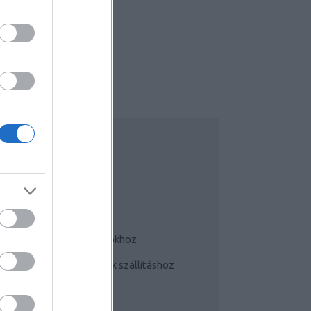
UDATTÁGÍTÓ
Bringás tippek
Kerékpárok a mindennapokhoz
Teherhordó/ cargo bringák szállításhoz
Szoknyában bringával