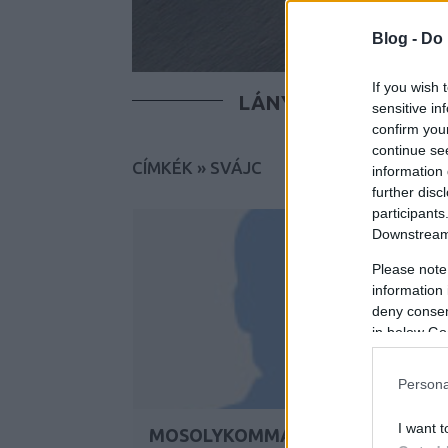
Blog -
Do 
If you wish 
LÁNYOK
FIÚK
T
sensitive in
confirm you
continue se
CÍMKÉK
»
SVÁJC
information 
further disc
participants
Downstream 
Please note
information 
deny consent
in below Go
Persona
I want t
MOSOLYKOMMANDÓ