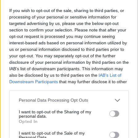
If you wish to opt-out of the sale, sharing to third parties, or
processing of your personal or sensitive information for
targeted advertising by us, please use the below opt-out
section to confirm your selection. Please note that after your
opt-out request is processed you may continue seeing
interest-based ads based on personal information utilized by
us or personal information disclosed to third parties prior to
your opt-out. You may separately opt-out of the further
disclosure of your personal information by third parties on the
IAB’s list of downstream participants. This information may
A menő családi járgány
also be disclosed by us to third parties on the
IAB’s List of
Downstream Participants
that may further disclose it to other
halar
•
2018. január 22.
third parties.
Please note that this website/app uses one or more Google
Personal Data Processing Opt Outs
Nem kell ahhoz terepjáró, hogy együtt utazzon a
services and may gather and store information including but
család. Egy 21. századi városban helye van a családi
not limited to your visit or usage behaviour. You may click to
I want to opt-out of the Sharing of my
bicajoknak, jelen esetben elektromos rásegítéssel.
personal data.
grant or deny consent to Google and its third-party tags to
Még a babakocsis kutya is átszállna hozzájuk. Ha
Opted In
use your data for below specified purposes in below Google
tetszett a poszt, nyomj egy lájkot és kövesd a blogot
consent section.
I want to opt-out of the Sale of my
a facebookon! Támogasd 1%-oddal a bringás…
Personal Data.