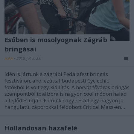
Esőben is mosolyognak Zágráb
bringásai
halar
•
2016. július 28.
Idén is jártunk a zágrábi Pedalafest bringás
fesztiválon, ahol ezúttal budapesti Cyclechic
fotókból is volt egy kiállítás. A horvát főváros bringás
szempontból továbbra is nagyon cool módon halad
a fejlődés útján. Fotóink nagy részét egy nagyon jó
hangulatú, záporokkal feldobott Critical Mass-en…
Hollandosan hazafelé