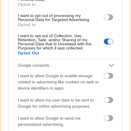
Opted In
I want to opt-out of processing my
Personal Data for Targeted Advertising.
Opted In
I want to opt-out of Collection, Use,
Retention, Sale, and/or Sharing of my
Personal Data that Is Unrelated with the
Purposes for which it was collected.
Opted Out
Google consents
I want to allow Google to enable storage
related to advertising like cookies on web or
device identifiers in apps.
Inspiráció téli bringázáshoz
I want to allow my user data to be sent to
Google for online advertising purposes.
halar
•
2017. december 06.
I want to allow Google to send me
personalized advertising.
A Kerékpárosklub mikulás napi bringás reggelijén