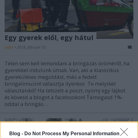
Egy gyerek elől, egy hátul
halar
•
2018. február 03.
Télen sem kell lemondani a bringázás öröméről, ha
gyerekkel indulunk útnak. Van, aki a klasszikus
gyereküléses megoldást, más a fedett
bringalimuzint választja ilyenkor. Te melyiket
választanád? Ha tetszett a poszt, nyomj egy lájkot
és kövesd a blogot a facebookon! Támogasd 1%-
oddal a bringás…
Blog -
Do Not Process My Personal Information