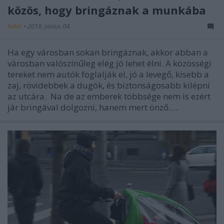
közös, hogy bringáznak a munkába
halar
•
2018. június 04.
Ha egy városban sokan bringáznak, akkor abban a
városban valószínűleg elég jó lehet élni. A közösségi
tereket nem autók foglalják el, jó a levegő, kisebb a
zaj, rövidebbek a dugók, és biztonságosabb kilépni
az utcára. Na de az emberek többsége nem is ezért
jár bringával dolgozni, hanem mert önző.…