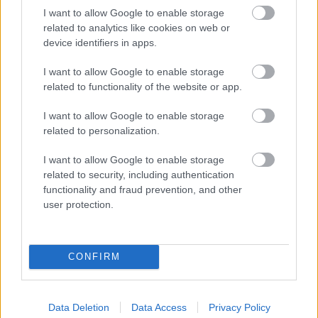
több mint 200-an jöttek össze ma reggel az Erzsébet
I want to allow Google to enable storage
téren. Remek fotóalbum került fel a klub facebook
related to analytics like cookies on web or
oldalára az eseményről, ahol pogácsa, brownie,
device identifiers in apps.
szaloncukor, tea, kávé, bringaszerviz és lámpaosztás
várta a télen is munkába vagy iskolába biciklivel…
I want to allow Google to enable storage
related to functionality of the website or app.
I want to allow Google to enable storage
related to personalization.
I want to allow Google to enable storage
related to security, including authentication
functionality and fraud prevention, and other
user protection.
CONFIRM
Data Deletion
Data Access
Privacy Policy
Ők már télen is bringáznak - tanuld