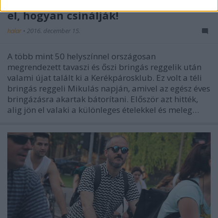
el, hogyan csinálják!
halar
•
2016. december 15.
A több mint 50 helyszínnel országosan
megrendezett tavaszi és őszi bringás reggelik után
valami újat talált ki a Kerékpárosklub. Ez volt a téli
bringás reggeli Mikulás napján, amivel az egész éves
bringázásra akartak bátorítani. Először azt hitték,
alig jön el valaki a különleges ételekkel és meleg…