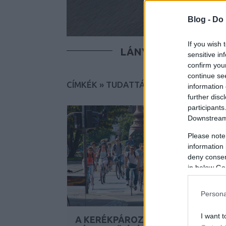
Blog -
Do 
If you wish 
LÁNYOK
FIÚK
T
sensitive in
confirm you
continue se
CÍMKÉK
»
TUDATTÁGÍTÓ
information 
further disc
participants
Downstream 
Please note
information 
deny consent
in below Go
Persona
I want t
A KERÉKPÁROZÁS