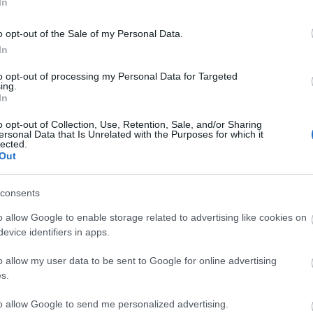
In
o opt-out of the Sale of my Personal Data.
In
to opt-out of processing my Personal Data for Targeted
ing.
In
o opt-out of Collection, Use, Retention, Sale, and/or Sharing
ersonal Data that Is Unrelated with the Purposes for which it
lected.
Out
CYCLE CHIC
T
consents
A bicikli nem egyszerűen közlekedési eszköz,
-
o allow Google to enable storage related to advertising like cookies on
hanem egy igazi stíluselem. Nem kér
evice identifiers in apps.
-
kompromisszumot, nem kell hozzá öltözni,
o allow my user data to be sent to Google for online advertising
hiszen maga öltöztet. És még a városokat is
-
s.
jobbá teszi.
-
to allow Google to send me personalized advertising.