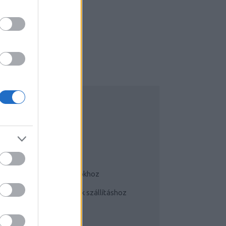
UDATTÁGÍTÓ
Bringás tippek
Kerékpárok a mindennapokhoz
Teherhordó/ cargo bringák szállításhoz
Szoknyában bringával