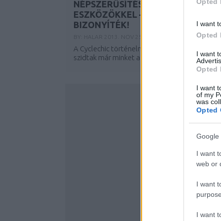
Opted 
NÉPSZERŰSÍTÉSE POZITÍV
ESZKÖZÖKKEL – ITT A
I want t
BIZONYÍTÉK!
Opted 
BY:
HALAR
2013. NOV 25.
A Cyclechic történelme során rengetegen
I want 
szidtak már minket azért, mert nem a...
Advertis
Opted 
I want t
of my P
was col
Opted 
Google 
I want t
web or d
I want t
purpose
I want 