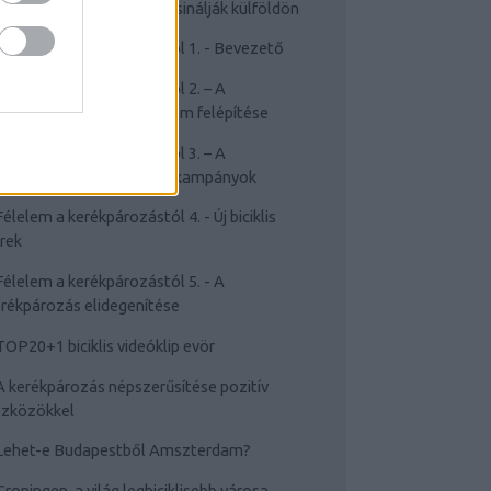
Cyclechic.hu on tour: Így csinálják külföldön
Félelem a kerékpározástól 1. - Bevezető
Félelem a kerékpározástól 2. – A
rékpározástól való félelem felépítése
Félelem a kerékpározástól 3. – A
sakviselést népszerűsítő kampányok
Félelem a kerékpározástól 4. - Új biciklis
rek
Félelem a kerékpározástól 5. - A
rékpározás elidegenítése
TOP20+1 biciklis videóklip evör
A kerékpározás népszerűsítése pozitív
szközökkel
Lehet-e Budapestből Amszterdam?
Groningen, a világ legbiciklisebb városa