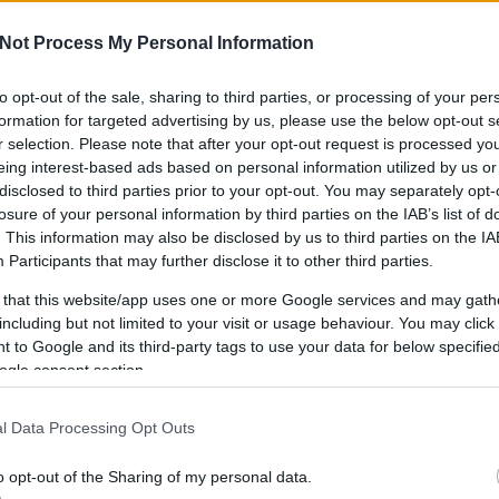
Not Process My Personal Information
to opt-out of the sale, sharing to third parties, or processing of your per
IPPEK
GYEREKKEL
SZOKNYÁBAN
ÖLT
formation for targeted advertising by us, please use the below opt-out s
KÜLDJ FOTÓT
r selection. Please note that after your opt-out request is processed y
eing interest-based ads based on personal information utilized by us or
disclosed to third parties prior to your opt-out. You may separately opt-
losure of your personal information by third parties on the IAB’s list of
. This information may also be disclosed by us to third parties on the
IA
Participants
that may further disclose it to other third parties.
 that this website/app uses one or more Google services and may gath
including but not limited to your visit or usage behaviour. You may click 
 to Google and its third-party tags to use your data for below specifi
ogle consent section.
l Data Processing Opt Outs
o opt-out of the Sharing of my personal data.