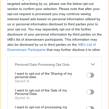
targeted advertising by us, please use the below opt-out
Puskás Peti nem egy limuzinos
section to confirm your selection. Please note that after your
popsztár
opt-out request is processed you may continue seeing
interest-based ads based on personal information utilized by
halar
•
2011. augusztus 19.
us or personal information disclosed to third parties prior to
your opt-out. You may separately opt-out of the further
disclosure of your personal information by third parties on the
A limó már rég nem menő kivéve, ha Trabant.
IAB’s list of downstream participants. This information may
Mondjuk Petiről már régóta tudjuk, hogy nem
also be disclosed by us to third parties on the
IAB’s List of
menőségből jár biciklivel, de mégis mennyivel
Downstream Participants
that may further disclose it to other
stílusosabb csomagtartón moziba vinni a fülledt
third parties.
nyárestében egy lányt, mint bármi mással. (upd:
mint megtudtuk, a csomagtartón Kinga, Peti…
Please note that this website/app uses one or more Google
Personal Data Processing Opt Outs
services and may gather and store information including but
not limited to your visit or usage behaviour. You may click to
I want to opt-out of the Sharing of my
personal data.
grant or deny consent to Google and its third-party tags to
Opted In
use your data for below specified purposes in below Google
consent section.
I want to opt-out of the Sale of my
Personal Data.
Opted In
I want to opt-out of processing my