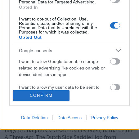
Personal Data for Targeted Advertising.
Opted In
I want to opt-out of Collection, Use,
Retention, Sale, and/or Sharing of my
Personal Data that Is Unrelated with the
Purposes for which it was collected.
Opted Out
Google consents
I want to allow Google to enable storage
related to advertising like cookies on web or
device identifiers in apps.
A holland csomagtartó ugrás
I want to allow my user data to be sent to
halar
•
2011. július 30.
Google for online advertising purposes.
CONFIRM
I want to allow Google to send me
Szuperlávli kis videó az Amsterdamize-tól a
personalized advertising.
csomagtartón utazás fortélyos megoldásáról. Azt
Data Deletion
Data Access
Privacy Policy
nem tudjuk, hogy ismerték-e egymást, de ajánljuk,
I want to allow Google to enable storage
hogy próbáljátok ki a szombat estében, hátha bejön!
related to analytics like cookies on web or
A Three-Act: The Dutch Side Saddle Hop from
device identifiers in apps.