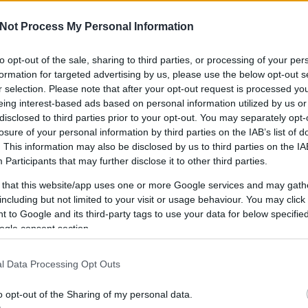
Not Process My Personal Information
to opt-out of the sale, sharing to third parties, or processing of your per
IPPEK
GYEREKKEL
SZOKNYÁBAN
ÖLT
formation for targeted advertising by us, please use the below opt-out s
KÜLDJ FOTÓT
r selection. Please note that after your opt-out request is processed y
eing interest-based ads based on personal information utilized by us or
disclosed to third parties prior to your opt-out. You may separately opt-
losure of your personal information by third parties on the IAB’s list of
. This information may also be disclosed by us to third parties on the
IA
Participants
that may further disclose it to other third parties.
 that this website/app uses one or more Google services and may gath
including but not limited to your visit or usage behaviour. You may click 
 to Google and its third-party tags to use your data for below specifi
ogle consent section.
l Data Processing Opt Outs
o opt-out of the Sharing of my personal data.