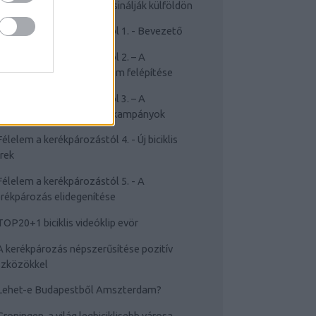
Cyclechic.hu on tour: Így csinálják külföldön
Félelem a kerékpározástól 1. - Bevezető
Félelem a kerékpározástól 2. – A
rékpározástól való félelem felépítése
Félelem a kerékpározástól 3. – A
sakviselést népszerűsítő kampányok
Félelem a kerékpározástól 4. - Új biciklis
rek
Félelem a kerékpározástól 5. - A
rékpározás elidegenítése
TOP20+1 biciklis videóklip evör
A kerékpározás népszerűsítése pozitív
szközökkel
Lehet-e Budapestből Amszterdam?
Groningen, a világ legbiciklisebb városa