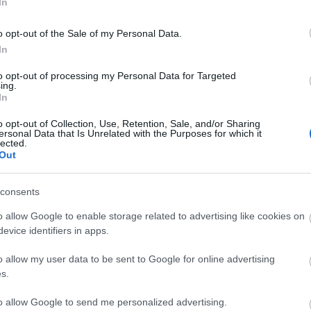
In
o opt-out of the Sale of my Personal Data.
In
to opt-out of processing my Personal Data for Targeted
ing.
In
o opt-out of Collection, Use, Retention, Sale, and/or Sharing
ersonal Data that Is Unrelated with the Purposes for which it
lected.
Out
CYCLE CHIC
T
consents
A bicikli nem egyszerűen közlekedési eszköz,
-
o allow Google to enable storage related to advertising like cookies on
hanem egy igazi stíluselem. Nem kér
evice identifiers in apps.
-
kompromisszumot, nem kell hozzá öltözni,
o allow my user data to be sent to Google for online advertising
hiszen maga öltöztet. És még a városokat is
-
s.
jobbá teszi.
-
to allow Google to send me personalized advertising.