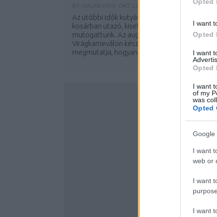
Opted 
BY:
HALAR
2013. OKT 22.
Az utóbbi idők kutyás posztjaiban általában
I want t
kosárban utazó, kisebb állatkákat
mutogattunk. Az augusztusi debreceni
Opted 
Virágkarneválon készült videó viszont
megmutatja, hogyan szállítsunk nagyobb...
I want 
Advertis
Opted 
I want t
of my P
was col
Opted 
Google 
I want t
web or d
I want t
purpose
I want 