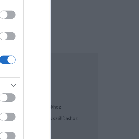
UDATTÁGÍTÓ
Bringás tippek
Kerékpárok a mindennapokhoz
Teherhordó/ cargo bringák szállításhoz
Szoknyában bringával