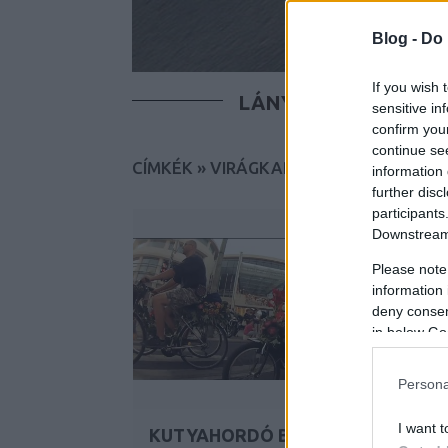
Blog -
Do 
If you wish 
LÁNYOK
FIÚK
T
sensitive in
confirm you
continue se
CÍMKÉK
»
VIRÁGKARNEVÁL
information 
further disc
participants
Downstream 
Please note
information 
deny consent
in below Go
Persona
I want t
KUTYAHORDÓ BICAJOZÁS