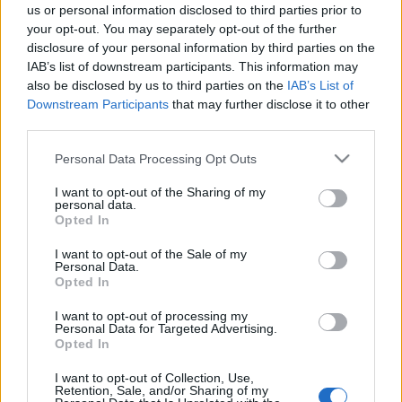
us or personal information disclosed to third parties prior to
A múlt héten Bécsben jártunk a világ legnagyobb
your opt-out. You may separately opt-out of the further
bringás konferenciáján. A következő napokban
disclosure of your personal information by third parties on the
onnan hozunk majd pár posztot, addig is egy kis
IAB’s list of downstream participants. This information may
előzetes arról, milyen finom lesz a kontent. Ha
also be disclosed by us to third parties on the
IAB’s List of
tetszett a bejegyzés, nyomj egy lájkot és kövess
Downstream Participants
that may further disclose it to other
minket a facebook-on!
third parties.
Please note that this website/app uses one or more Google
Personal Data Processing Opt Outs
Így bringáznak a bécsiek a fagyban /
services and may gather and store information including but
Vienna-Wien-winter
not limited to your visit or usage behaviour. You may click to
I want to opt-out of the Sharing of my
personal data.
grant or deny consent to Google and its third-party tags to
Opted In
halar
•
2011. január 04.
use your data for below specified purposes in below Google
consent section.
I want to opt-out of the Sale of my
Personal Data.
Egy vasárnap-hétfő sógoréknál Bécsben, ha van elég
Opted In
infód merre menj, meglepő mód tud jó
meglepetéseket okozni. Az viszont egyáltalán nem
I want to opt-out of processing my
meglepő, hogy odaát is jól bírják a csípős fagyos
Personal Data for Targeted Advertising.
Opted In
levegőt, fél órás hóviharokkal feldobva. Felfelé a
Mariahilfer Strassén, a nagy…
I want to opt-out of Collection, Use,
Retention, Sale, and/or Sharing of my