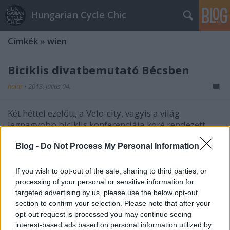
Hungarian Cycle Chic
Címkék
»
wien
Biciklis divatbemutató Bécsben
halar
•
2013. július 04.
Két héttel ezelőtt, a Velo-city, vagyis a világ
legnagyobb biciklis konferenciája köré rendezett
bécsi biciklis héten egy olyan bringás
divatbemutatót rendezett az önkormányzat, aminek
Blog -
Do Not Process My Personal Information
külsőségeitől leesett az állunk. A több tízmillió
forintos költségvetésű rendezvényt a…
If you wish to opt-out of the sale, sharing to third parties, or
processing of your personal or sensitive information for
targeted advertising by us, please use the below opt-out
Vienna lollipop
section to confirm your selection. Please note that after your
halar
•
2013. június 18.
opt-out request is processed you may continue seeing
interest-based ads based on personal information utilized by